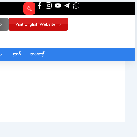
Visit English Website
బ్లాగ్
కాంటాక్ట్