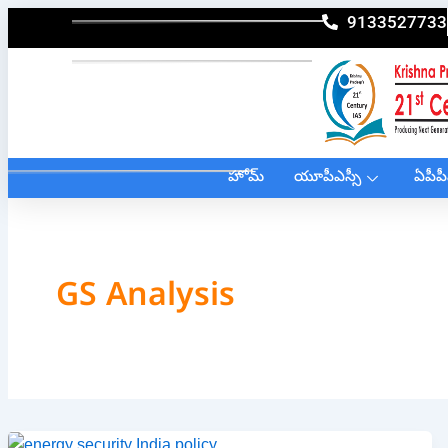
Skip
9133527733
to
content
హోమ్
యూపీఎస్సీ
ఏపీపీ
GS Analysis