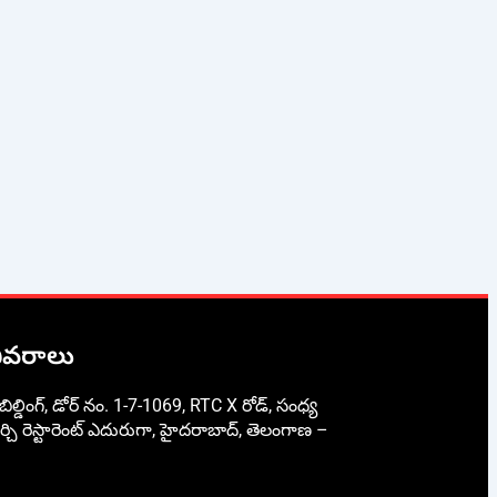
వివరాలు
ిల్డింగ్, డోర్ నం. 1-7-1069, RTC X రోడ్, సంధ్య
్చి రెస్టారెంట్ ఎదురుగా, హైదరాబాద్, తెలంగాణ –