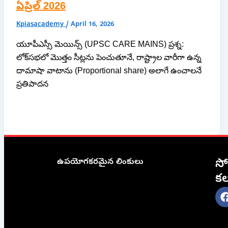
ఏప్రిల్ 2026
Kpiasacademy
/
April 16, 2026
యూపీఎస్సీ మెయిన్స్ (UPSC CARE MAINS) ప్రశ్న:
లోక్‌సభలో మొత్తం సీట్లను పెంచుతూనే, రాష్ట్రాల వారీగా ఉన్న
దామాషా వాటాను (Proportional share) అలాగే ఉంచాలనే
ప్రతిపాదన
ఉపయోగకరమైన లింకులు
స
క