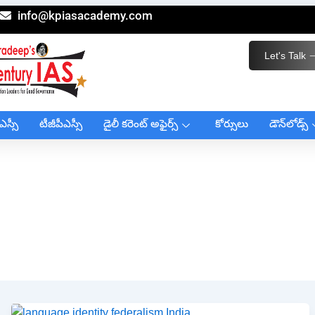
info@kpiasacademy.com
Let's Talk
ఎస్సీ
టీజీపీఎస్సీ
డైలీ కరెంట్ అఫైర్స్
కోర్సులు
డౌన్‌లోడ్స్