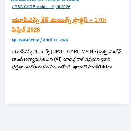
UPSC CARE Mains – April 2026
యూపీఎస్సీ కేర్ మెయిన్స్ ప్రాక్టీస్ – 17th
ఏప్రిల్ 2026
Kpiasacademy
/
April 17, 2026
యూపీఎస్సీ మెయిన్స్ (UPSC CARE MAINS) ప్రశ్న: మిథోస్
లాంటి అత్యాధునిక ఏఐ (AI) మోడళ్ల రాక తీవ్రమైన సైబర్
భద్రతా ఆందోళనలను పెంచుతోంది. ఇలాంటి సాంకేతికతలు